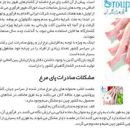
است. پیش از آن اغلب پای مرغ حاصله از کشتارهای طیور به جز 
الباقی در واحدهای تبدیل ضایعات جهت خوراک طیور فرآوری می شد
از اوایل دهه هفتاد شمسی چند شرکت ایرانی اقدام به فرآوری و تو
در ابتدا به علت شرایط داخلی و عدم وجود تکنولوژی مربوطه، ب
گرفت و از آنجا که ماشین آلات وارداتی به علت شرایط ویژه ای
کشتارگاه ها قابل استفاده عملی نبود، با گذشت چند سال صنعتگر
نمودند.
اینک به ویژه با توجه به افزایش نرخ ارز و رونق صادرات، این رش
در سراسر کشور تعداد زیادی از افراد را در چرخه خود مشغول و
بسیار شده است.
گروه بازرگانی آذین با وجود داشتن دفاتر و بازاریابان بین المللی،
تولید شده در کشتارگاههای کشور را داراست.
مشکلات صادرات پای مرغ
مقصد اغلب محموله های پای مرغ صادر شده از سراسر جهان، کشور
پروتئینی مورد علاقه آنان می باشد و به طرق مختلف در غذاهای 
محصول به کشور چین دو مشکل مهم وجود دارد:
الف – عدم توجه صادرکنندگان به کیفیت
نوز به طور عادت به پای مرغ به عنوان یک ماده غذایی بی ارزش نگاه می کنند، در فرآوری آن 
اد استاندارد آن توجه نمی کنند لذا در مقصد دچار مشکل می شوند به طوری که بسیاری از ا
نونی کشور چین ضبط و معدوم می گردد.