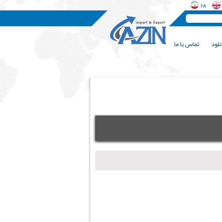
نلود
تماس با ما