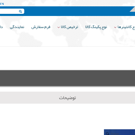
 کانتینرها
نوع پکینگ کالا
ترخیص کالا
فرم سفارش
نمایندگی
دا
توضیحات
Zoom