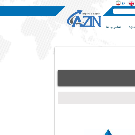
نلود
تماس با ما