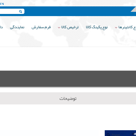
 کانتینرها
نوع پکینگ کالا
ترخیص کالا
فرم سفارش
نمایندگی
دا
توضیحات
Zoom